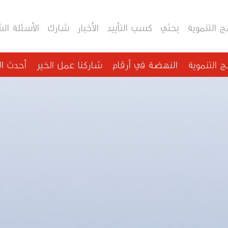
مج التنموية
بحثي
كسب التأييد
الأخبار
شارك
الأسئلة ال
مج التنموية
النهضة في أرقام
شاركنا عمل الخير
أحدث الأ